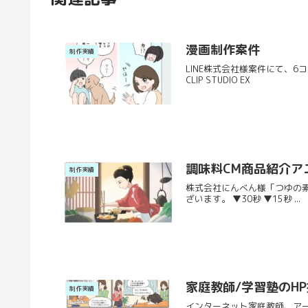
漫画制作案件
制作実績
LINE株式会社様案件にて、
CLIP STUDIO EX
調味料CM商品紹介ア
制作実績
株式会社にんべん様「つゆの素
ざいます。 ▼30秒 ▼15秒 ...
家庭教師/学習塾のH
制作実績
インターネット家庭教師、ア