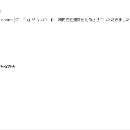
作
omo(グーモ)」ダウンロード・利用促進漫画を制作させていただきました。 制作ソフ
の販促漫画