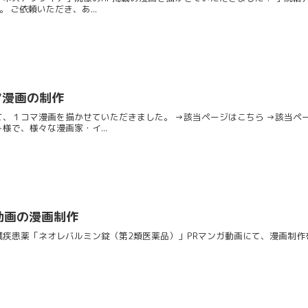
 ご依頼いただき、あ...
マ漫画の制作
て、１コマ漫画を描かせていただきました。 →該当ページはこちら →該当ペ
様で、様々な漫画家・イ...
動画の漫画制作
疾患薬「ネオレバルミン錠（第2類医薬品）」PRマンガ動画にて、漫画制作を