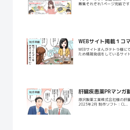
募集それぞれ1ページ完結です。
WEBサイト掲載１コ
制作実績
WEBサイトまんがテトラ様に
ため情報発信をしているサイト
肝臓疾患薬PRマンガ
制作実績
原沢製薬工業株式会社様の肝臓
2023年2月 制作ソフト：CL...